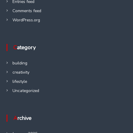
i
Entries feed
Comments feed
o
WordPress.org
n
Category
building
creativity
lifestyle
Uncategorized
Archive