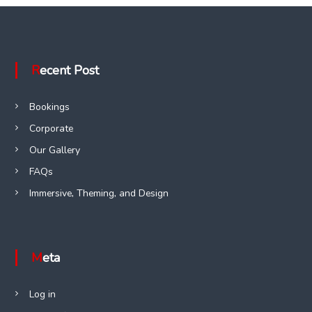
o
s
t
Recent Post
n
Bookings
a
Corporate
Our Gallery
v
FAQs
i
Immersive, Theming, and Design
g
a
Meta
t
Log in