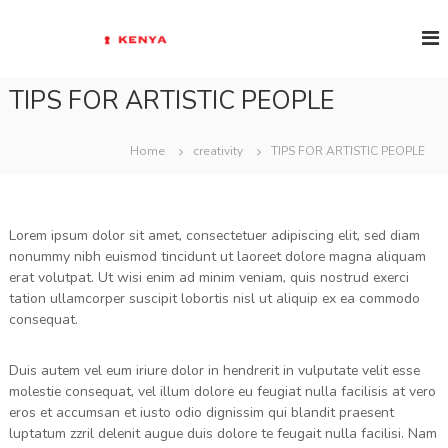
S
E
k
i
s
p
c
t
TIPS FOR ARTISTIC PEOPLE
a
o
p
c
e
Home
creativity
TIPS FOR ARTISTIC PEOPLE
o
R
n
o
t
e
o
Lorem ipsum dolor sit amet, consectetuer adipiscing elit, sed diam
n
m
nonummy nibh euismod tincidunt ut laoreet dolore magna aliquam
t
K
erat volutpat. Ut wisi enim ad minim veniam, quis nostrud exerci
e
tation ullamcorper suscipit lobortis nisl ut aliquip ex ea commodo
n
consequat.
y
a
Duis autem vel eum iriure dolor in hendrerit in vulputate velit esse
molestie consequat, vel illum dolore eu feugiat nulla facilisis at vero
eros et accumsan et iusto odio dignissim qui blandit praesent
luptatum zzril delenit augue duis dolore te feugait nulla facilisi. Nam