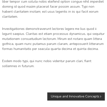
liber tempor cum soluta nobis eleifend option congue nihil imperdiet
doming id quod mazim placerat facer possim assum. Typi non
habent claritatem insitam; est usus legentis in iis qui facit eorum
claritatem.
Investigationes demonstraverunt lectores legere me lius quod ii
legunt saepius. Claritas est etiam processus dynamicus, qui sequitur
mutationem consuetudium lectorum. Mirum est notare quam littera
gothica, quam nunc putamus parum claram, anteposuerit litterarum
formas humanitatis per seacula quarta decima et quinta decima.
Eodem modo typi, qui nunc nobis videntur parum clari, fiant
sollemnes in futurum.
P
Unique and Innovative Concepts